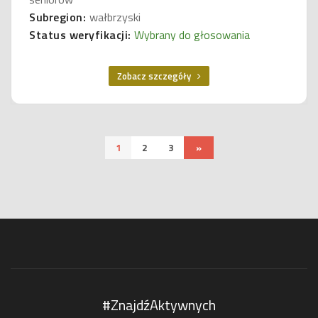
Subregion:
wałbrzyski
Status weryfikacji:
Wybrany do głosowania
Zobacz szczegóły
1
2
3
»
#ZnajdźAktywnych