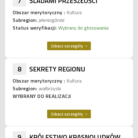
7
ŚLADAMI PRZESZŁOŚCI
Obszar merytoryczny :
Kultura
Subregion:
jeleniogórski
Status weryfikacji:
Wybrany do głosowania
Zobacz szczegóły
8
SEKRETY REGIONU
Obszar merytoryczny :
Kultura
Subregion:
wałbrzyski
WYBRANY DO REALIZACJI
Zobacz szczegóły
9
KRÓLESTWO KRASNOLUDKÓW